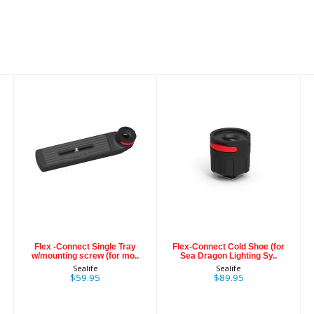
Flex -Connect
Flex-Connect
Single Tray
Cold Shoe (for
w/mounting
Sea Dragon
screw (for mo..
Lighting Sy..
$59.95
$89.95
Flex -Connect Single Tray
Flex-Connect Cold Shoe (for
w/mounting screw (for mo..
Sea Dragon Lighting Sy..
Sealife
Sealife
$59.95
$89.95