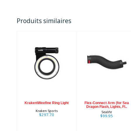
Produits similaires
Kraken\Weefine
Flex-Connect
Ring Light
Arm (for Sea
Dragon Flash,
Lights, Fl..
$297.70
$99.95
Kraken\Weefine Ring Light
Flex-Connect Arm (for Sea
Dragon Flash, Lights, Fl..
Kraken Sports
Sealife
$297.70
$99.95