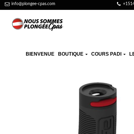
info@plongee-cpas.com
+151
BIENVENUE
BOUTIQUE
COURS PADI
L