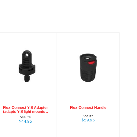
Flex-Connect Y-
Flex-Connect
S Adapter
Handle
(adapts Y-S light
mounts ..
$59.95
$44.95
Flex-Connect Y-S Adapter
Flex-Connect Handle
(adapts Y-S light mounts ..
Sealife
Sealife
$59.95
$44.95