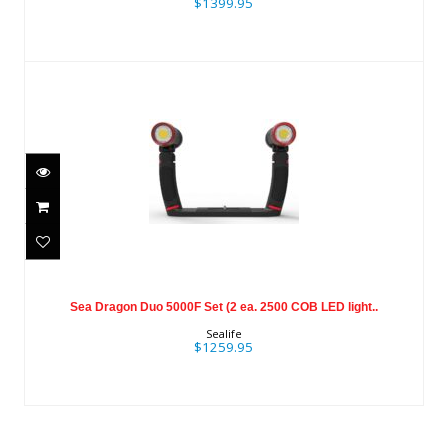
$1399.95
Sea Dragon Duo 5000F Set (2 ea. 2500
COB LED light..
Sea Dragon Duo 5000F Set (2 ea. 2500 COB LED light..
$1259.95
Sealife
$1259.95