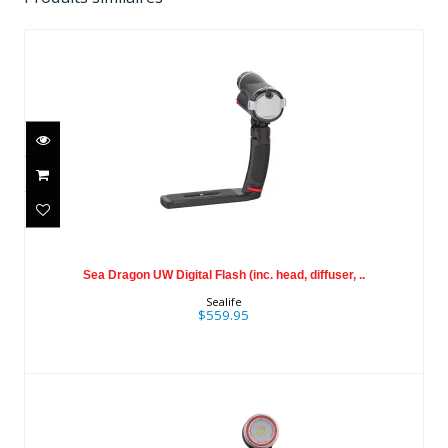
Sea Dragon UW Digital Flash (inc.
head, diffuser, ..
Sea Dragon UW Digital Flash (inc. head, diffuser, ..
$559.95
Sealife
$559.95