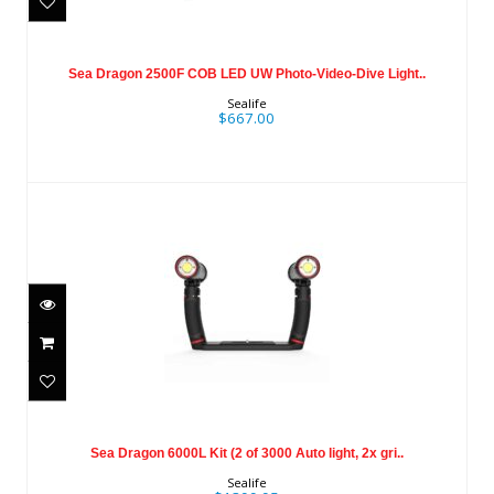
Sea Dragon 2500F COB LED UW
Photo-Video-Dive Light..
Sea Dragon 2500F COB LED UW Photo-Video-Dive Light..
$667.00
Sealife
$667.00
Sea Dragon 6000L Kit (2 of 3000 Auto
light, 2x gri..
Sea Dragon 6000L Kit (2 of 3000 Auto light, 2x gri..
$1399.95
Sealife