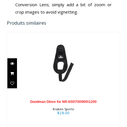
Conversion Lens; simply add a bit of zoom or
crop images to avoid vignetting.
Produits similaires
Goodman Glove for NR-
650\700\900\1200
Goodman Glove for NR-650\700\900\1200
$28.00
Kraken Sports
$28.00