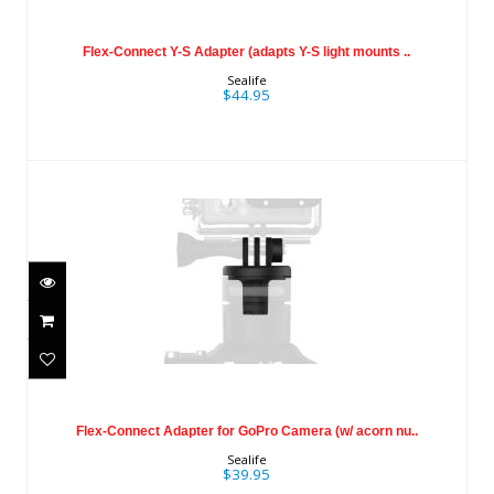
Flex-Connect Y-S Adapter (adapts Y-S
light mounts ..
Flex-Connect Y-S Adapter (adapts Y-S light mounts ..
$44.95
Sealife
$44.95
Flex-Connect Adapter for GoPro
Camera (w/ acorn nu..
Flex-Connect Adapter for GoPro Camera (w/ acorn nu..
$39.95
Sealife
$39.95