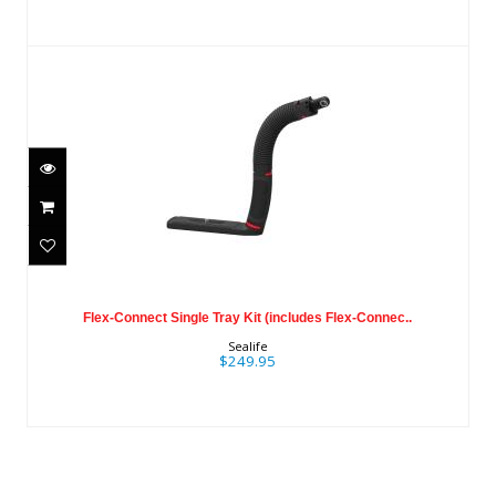
Flex-Connect Single Tray Kit (includes
Flex-Connec..
Flex-Connect Single Tray Kit (includes Flex-Connec..
$249.95
Sealife
$249.95