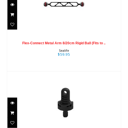
Flex-Connect Metal Arm 8/20cm Rigid
Ball (Fits to ..
Flex-Connect Metal Arm 8/20cm Rigid Ball (Fits to ..
$59.95
Sealife
$59.95