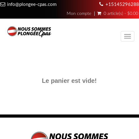
info@plongee-cpas.com
+15145296288
Mon compte
0 article(s) - $0.00
Toggl
navig
Le panier est vide!