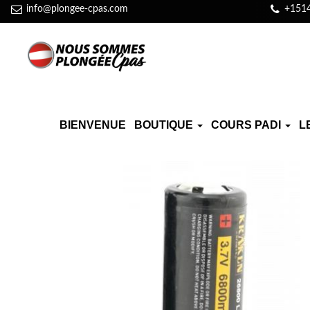
info@plongee-cpas.com
+151
BIENVENUE
BOUTIQUE
COURS PADI
L