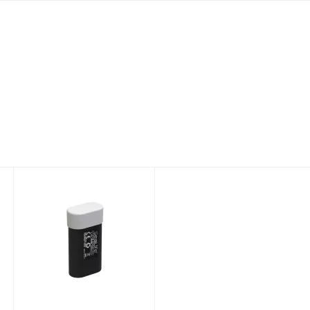
Li-Ion Battery
000
for Sea Dragon
1200, 1500,
2000, 21..