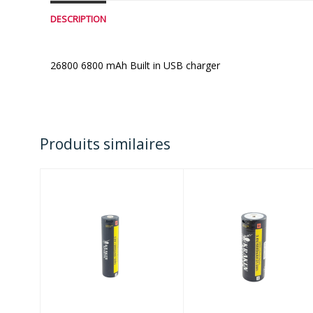
DESCRIPTION
26800 6800 mAh Built in USB charger
Produits similaires
18650 3400 mAh
Hydra
Built in USB
3500/2800/2500/2
charger
Battery
$34.95
$151.20