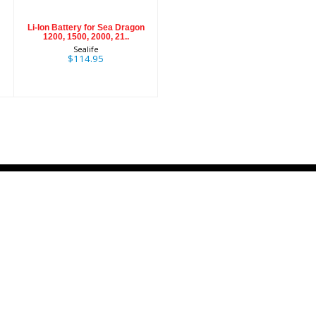
$114.95
Li-Ion Battery for Sea Dragon
1200, 1500, 2000, 21..
Sealife
$114.95