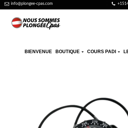
info@plongee-cpas.com
+151
BIENVENUE
BOUTIQUE
COURS PADI
L