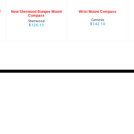
T
New Sherwood Bungee Mount
Wrist Mount Compass
Compass
Genesis
Sherwood
$142.10
$126.15