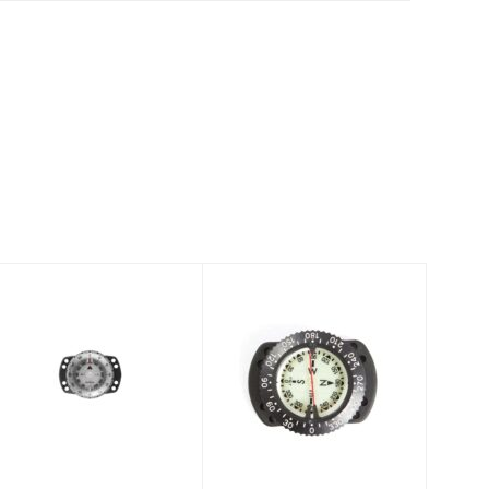
SUUNTO SK-8
Highland
DIVING
Bungee Mount
COMPASS
Compass
BUNGEE BOOT
$114.95