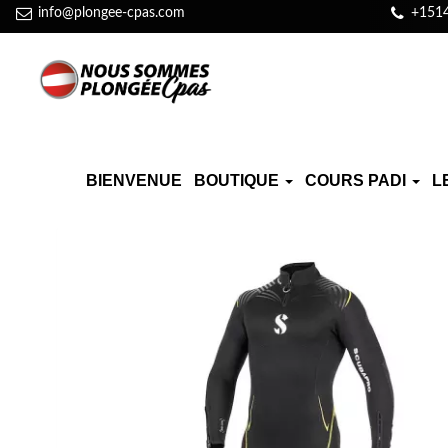
info@plongee-cpas.com
+151
BIENVENUE
BOUTIQUE
COURS PADI
L