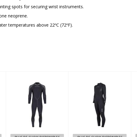
nting spots for securing wrist instruments.
one neoprene.
 water temperatures above 22ºC (72ºF).
3MM
3MM
AQUALOCK
THERMAXX
QUIKDRY
JUMPSUIT
FULLSUIT
FEMME
$697.95
$419.95