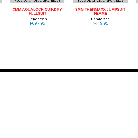
PLUS DE CHOIX DISPONIBLES
PLUS DE CHOIX DISPONIBLES
3MM AQUALOCK QUIKDRY
3MM THERMAXX JUMPSUIT
FULLSUIT
FEMME
Henderson
Henderson
$697.95
$419.95