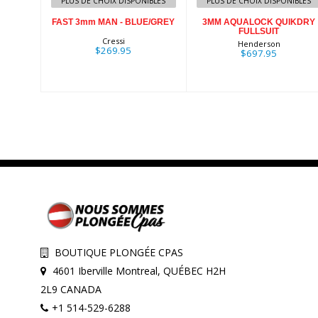
PLUS DE CHOIX DISPONIBLES
PLUS DE CHOIX DISPONIBLES
FAST 3mm MAN - BLUE/GREY
3MM AQUALOCK QUIKDRY
FULLSUIT
Cressi
Henderson
$269.95
$697.95
BOUTIQUE PLONGÉE CPAS
4601 Iberville Montreal, QUÉBEC H2H
2L9 CANADA
+1 514-529-6288