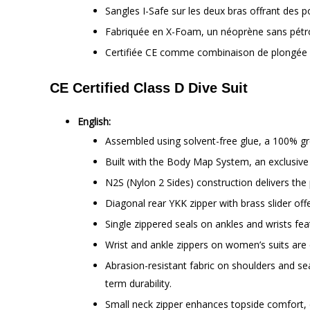
Sangles I-Safe sur les deux bras offrant des 
Fabriquée en X-Foam, un néoprène sans pétrol
Certifiée CE comme combinaison de plongée d
CE Certified Class D Dive Suit
English:
Assembled using solvent-free glue, a 100% g
Built with the Body Map System, an exclusive
N2S (Nylon 2 Sides) construction delivers the
Diagonal rear YKK zipper with brass slider off
Single zippered seals on ankles and wrists fea
Wrist and ankle zippers on women’s suits are
Abrasion-resistant fabric on shoulders and se
term durability.
Small neck zipper enhances topside comfort, 