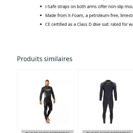
I-Safe straps on both arms offer non-slip mou
Made from X-Foam, a petroleum-free, limest
CE certified as a Class D dive suit: rated for
Produits similaires
FAST 3mm MAN
3MM
- BLUE/GREY
AQUALOCK
QUIKDRY
FULLSUIT
$269.95
$697.95