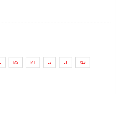
L
MS
MT
LS
LT
XLS