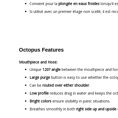
Convient pour la
plongée en eaux froides
lorsqu'il 
Si utilisé avec un premier étage non scellé, il est
Octopus Features
Mouthpiece and Hose:
Unique
120? angle
between the mouthpiece and hose,
Large purge
button is easy to use whether the octop
Can be
routed over either shoulder
.
Low profile
reduces drag in water and keeps the oct
Bright colors
ensure visibility in panic situations.
Breathes smoothly in both
right side up and upsid