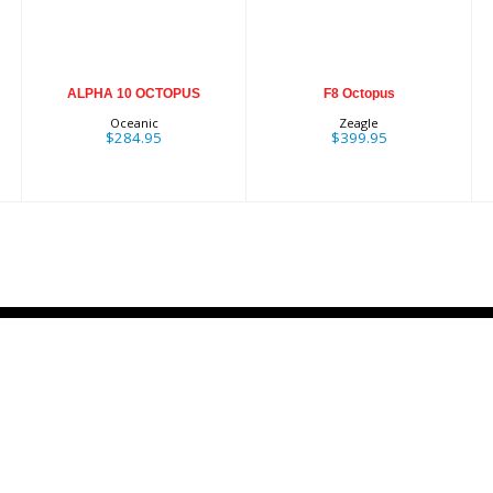
$284.95
ALPHA 10 OCTOPUS
F8 Octopus
Oceanic
Zeagle
$284.95
$399.95