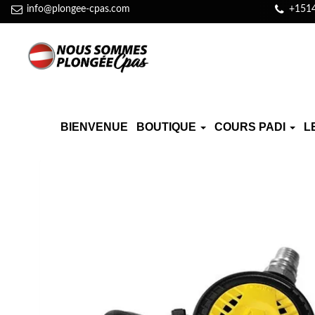
info@plongee-cpas.com
+151
BIENVENUE
BOUTIQUE
COURS PADI
L