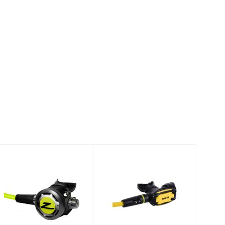
SXS OCTO
Onyx II Octopus
$279.95
$319.95