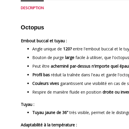
DESCRIPTION
Octopus
Embout buccal et tuyau :
Angle unique de
120?
entre l'embout buccal et le tuy
Bouton de purge
large
facile à utiliser, que l'octopu
Peut être
acheminé par-dessus n'importe quel épau
Profil bas
réduit la traînée dans l'eau et garde l'oct
Couleurs vives
garantissent une visibilité en cas de 
Respire de manière fluide en position
droite ou inve
Tuyau :
Tuyau jaune de 36”
très visible, permet de le distin
Adaptabilité à la température :