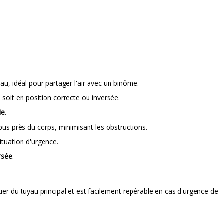
au, idéal pour partager l'air avec un binôme.
s soit en position correcte ou inversée.
le
.
opus près du corps, minimisant les obstructions.
situation d'urgence.
rsée
.
guer du tuyau principal et est facilement repérable en cas d'urgence d