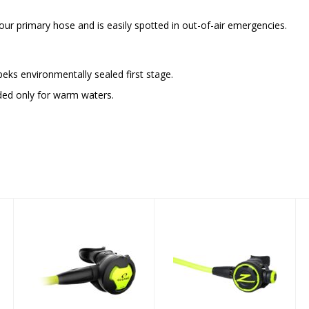
our primary hose and is easily spotted in out-of-air emergencies.
ks environmentally sealed first stage.
nded only for warm waters.
F8 Octopus
ALPHA 10
$399.95
OCTOPUS