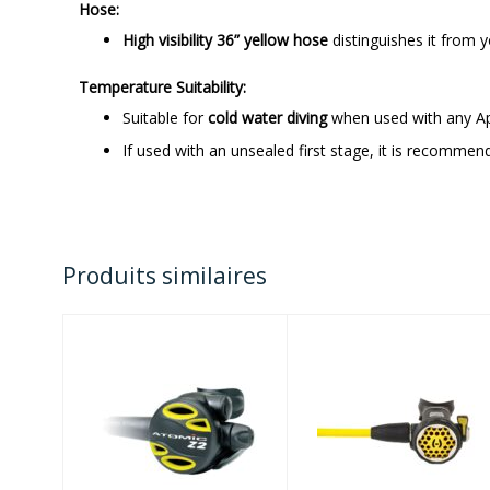
Hose:
High visibility 36” yellow hose
distinguishes it from y
Temperature Suitability:
Suitable for
cold water diving
when used with any Ape
If used with an unsealed first stage, it is recomme
Produits similaires
Z2 Octopus, 36"
150LX
hose, Yellow
OCTOPUS