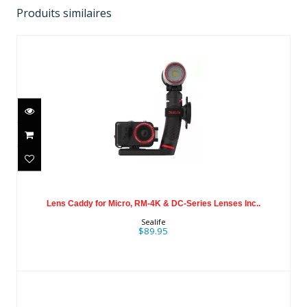
Produits similaires
Lens Caddy for Micro, RM-4K & DC-
Series Lenses Inc..
Lens Caddy for Micro, RM-4K & DC-Series Lenses Inc..
$89.95
Sealife
$89.95