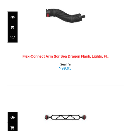
Flex-Connect Arm (for Sea Dragon
Flash, Lights, Fl..
Flex-Connect Arm (for Sea Dragon Flash, Lights, Fl..
$99.95
Sealife
$99.95