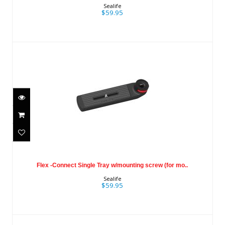
$59.95
Sealife
$59.95
Flex -Connect Single Tray w/mounting
screw (for mo..
Flex -Connect Single Tray w/mounting screw (for mo..
$59.95
Sealife
$59.95