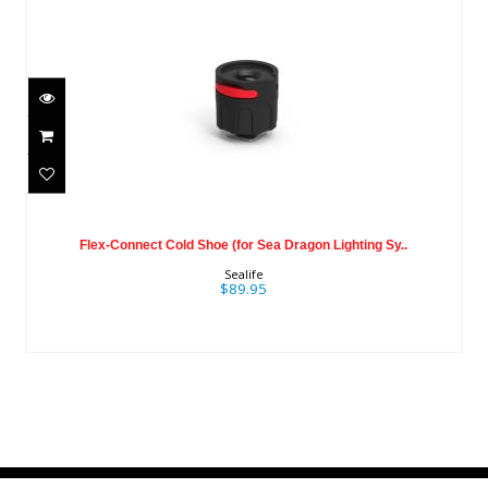
Flex-Connect Cold Shoe (for Sea
Dragon Lighting Sy..
Flex-Connect Cold Shoe (for Sea Dragon Lighting Sy..
$89.95
Sealife
$89.95