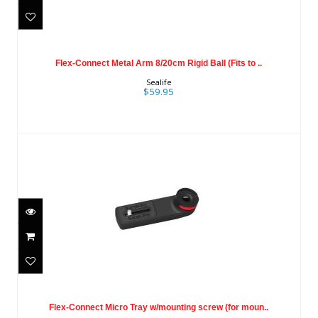
Flex-Connect Metal Arm 8/20cm Rigid
Ball (Fits to ..
Flex-Connect Metal Arm 8/20cm Rigid Ball (Fits to ..
$59.95
Sealife
$59.95
Flex-Connect Micro Tray w/mounting
screw (for moun..
Flex-Connect Micro Tray w/mounting screw (for moun..