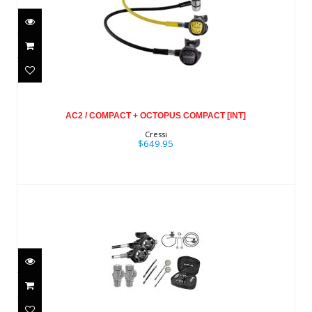
AC2 / COMPACT + OCTOPUS
COMPACT [INT]
AC2 / COMPACT + OCTOPUS COMPACT [INT]
$649.95
Cressi
$649.95
28XR WITH HR - FULL TEK SET