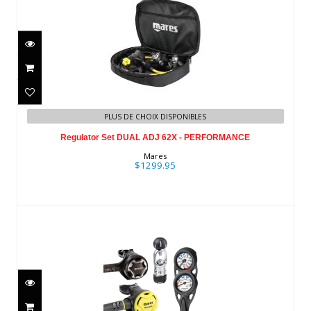
Regulator Set DUAL ADJ 62X -
PLUS DE CHOIX DISPONIBLES
PERFORMANCE
Regulator Set DUAL ADJ 62X - PERFORMANCE
$1299.95
Mares
$1299.95
Kit DUAL 2S
$1099.95