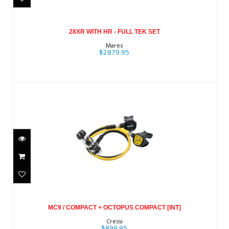
$2879.95
28XR WITH HR - FULL TEK SET
Mares
$2879.95
MC9 / COMPACT + OCTOPUS
COMPACT [INT]
MC9 / COMPACT + OCTOPUS COMPACT [INT]
$899.95
Cressi
$899.95