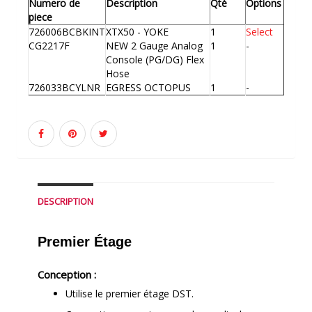
Numero de
Description
Qté
Options
piece
726006BCBKINT
XTX50 - YOKE
1
Select
CG2217F
NEW 2 Gauge Analog
1
-
Console (PG/DG) Flex
Hose
726033BCYLNR
EGRESS OCTOPUS
1
-
DESCRIPTION
Premier Étage
Conception :
Utilise le premier étage DST.