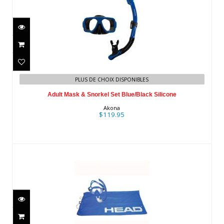
Adult Mask & Snorkel Set Blue/Black
PLUS DE CHOIX DISPONIBLES
Silicone
Adult Mask & Snorkel Set Blue/Black Silicone
$119.95
Akona
$119.95