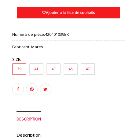
Ajouter a la liste de souhaits
Numero de piece:
420401039BK
Fabricant:
Mares
SIZE:
39
41
43
45
47
DESCRIPTION
Description