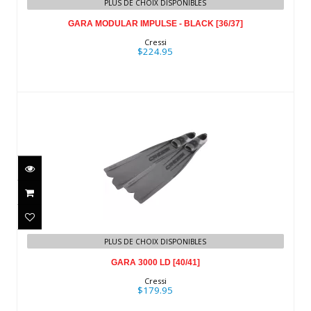
PLUS DE CHOIX DISPONIBLES
[36/37]
GARA MODULAR IMPULSE - BLACK [36/37]
$224.95
Cressi
$224.95
GARA 3000 LD [40/41]
$179.95
PLUS DE CHOIX DISPONIBLES
GARA 3000 LD [40/41]
Cressi
$179.95