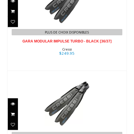
GARA MODULAR IMPULSE TURBO -
PLUS DE CHOIX DISPONIBLES
BLACK [36/37]
GARA MODULAR IMPULSE TURBO - BLACK [36/37]
$249.95
Cressi
$249.95
GARA MODULAR IMPULSE - BLACK