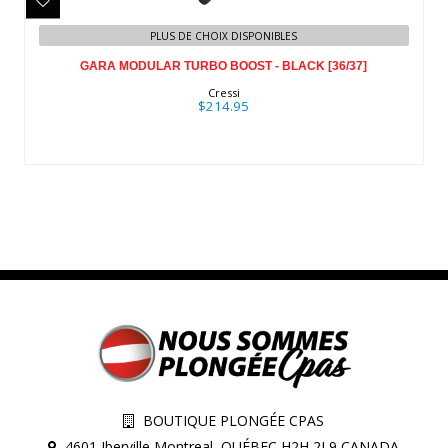
GARA MODULAR TURBO BOOST -
PLUS DE CHOIX DISPONIBLES
BLACK [36/37]
GARA MODULAR TURBO BOOST - BLACK [36/37]
$214.95
Cressi
$214.95
BOUTIQUE PLONGÉE CPAS
4601 Iberville Montreal, QUÉBEC H2H 2L9 CANADA