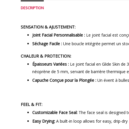
DESCRIPTION
SENSATION & AJUSTEMENT:
Joint Facial Personnalisable :
Le joint facial est conç
Séchage Facile :
Une boucle intégrée permet un stoc
CHALEUR & PROTECTION:
Épaisseurs Variées :
Le joint facial en Glide Skin de
néoprène de 5 mm, servant de barrière thermique ent
Capuche Conçue pour la Plongée :
Un évent à bulles
FEEL & FIT:
Customizable Face Seal:
The face seal is designed to
Easy Drying:
A built-in loop allows for easy, drip-dry