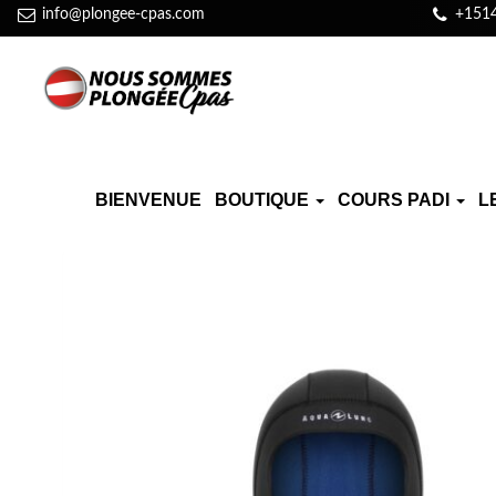
info@plongee-cpas.com
+151
BIENVENUE
BOUTIQUE
COURS PADI
L