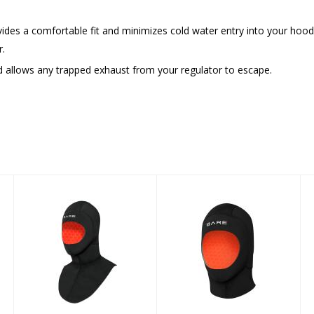
ides a comfortable fit and minimizes cold water entry into your hoo
r.
d allows any trapped exhaust from your regulator to escape.
7mm
7mm
Ultrawarmth
Ultrawarmth Dry
Coldwater Hood,
Hood, Black
Black
$133.95