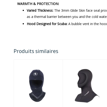
WARMTH & PROTECTION:
Varied Thickness:
The 3mm Glide Skin face seal prov
as a thermal barrier between you and the cold wate
Hood Designed for Scuba:
A bubble vent in the hoo
Produits similaires
COMFORT
3/2MM
HOOD 5MM
THERMOPRENE
BIBBED HOOD
$80.00
$79.95