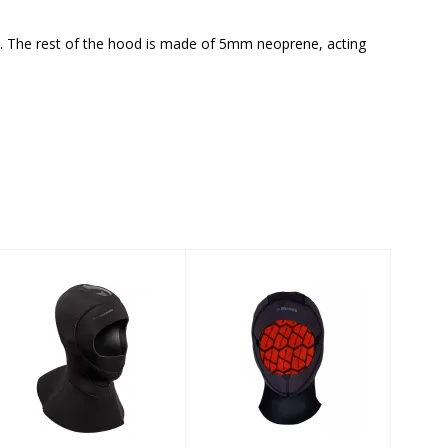
d. The rest of the hood is made of 5mm neoprene, acting
Everflex Hood
THERMIQ HOOD
Bibbed 6/4
5MM
$128.99
$106.00