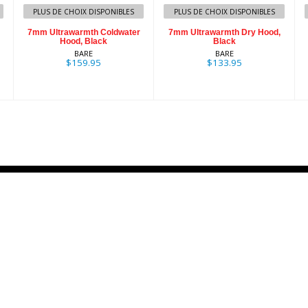
$159.95
PLUS DE CHOIX DISPONIBLES
PLUS DE CHOIX DISPONIBLES
7mm Ultrawarmth Coldwater
7mm Ultrawarmth Dry Hood,
Hood, Black
Black
BARE
BARE
$159.95
$133.95