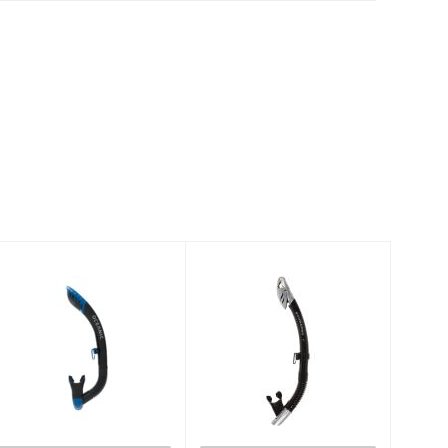
ULTRA DRY 2
Spectra Dry -
SNORKEL,
Black/Silver
BLACK/BLUE
$99.99
$94.95