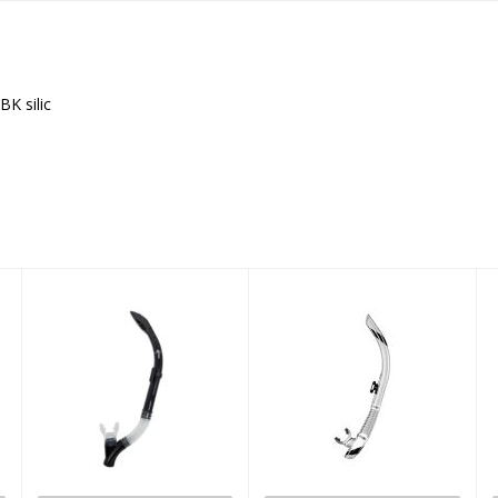
BK silic
Lusca Black
SV1 Snorkel,
Clear/Black
$52.50
$94.95