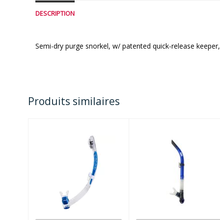
DESCRIPTION
Semi-dry purge snorkel, w/ patented quick-release keeper,
Produits similaires
ITACA ULTRA
SURI STEEL
DRY -
BLUE
CLEAR/BLUE
METAL
$57.50