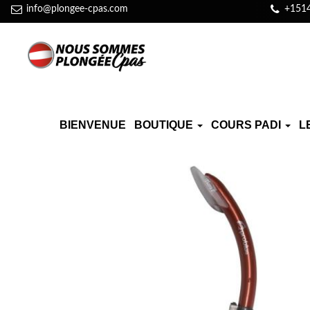
info@plongee-cpas.com
+151
BIENVENUE
BOUTIQUE
COURS PADI
L