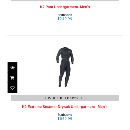
K2 Pant Undergarment- Men's
Scubapro
$249.99
K2 Extreme Steamer Drysuit
PLUS DE CHOIX DISPONIBLES
Undergarment - Men's
K2 Extreme Steamer Drysuit Undergarment - Men's
$649.99
Scubapro
$649.99