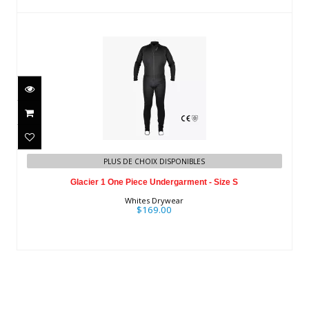
Glacier 1 One Piece Undergarment -
PLUS DE CHOIX DISPONIBLES
Size S
Glacier 1 One Piece Undergarment - Size S
$169.00
Whites Drywear
$169.00