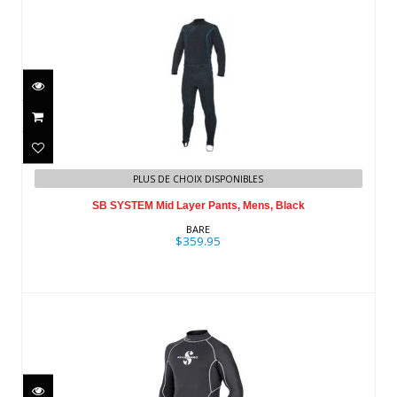
SB SYSTEM Mid Layer Pants, Mens,
PLUS DE CHOIX DISPONIBLES
Black
SB SYSTEM Mid Layer Pants, Mens, Black
$359.95
BARE
$359.95