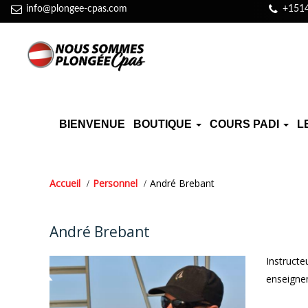
info@plongee-cpas.com
+151
BIENVENUE
BOUTIQUE
COURS PADI
L
Accueil
Personnel
André Brebant
André Brebant
Instructe
enseignem