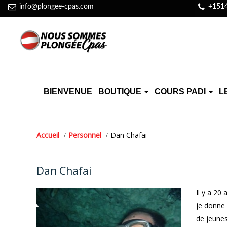
info@plongee-cpas.com
+151
BIENVENUE
BOUTIQUE
COURS PADI
L
Accueil
Personnel
Dan Chafai
Dan Chafai
Il y a 20 
je donne 
de jeunes