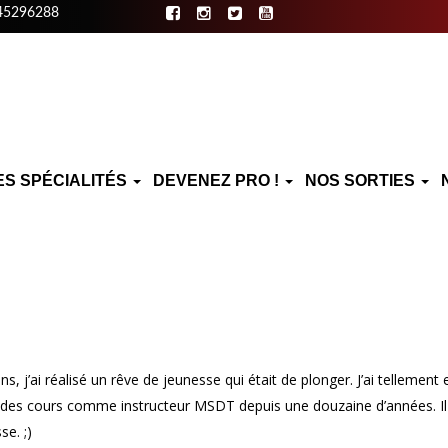
45296288
ES SPÉCIALITÉS
DEVENEZ PRO !
NOS SORTIES
ans, j’ai réalisé un rêve de jeunesse qui était de plonger. J’ai tellemen
des cours comme instructeur MSDT depuis une douzaine d’années. Il m
se. ;)