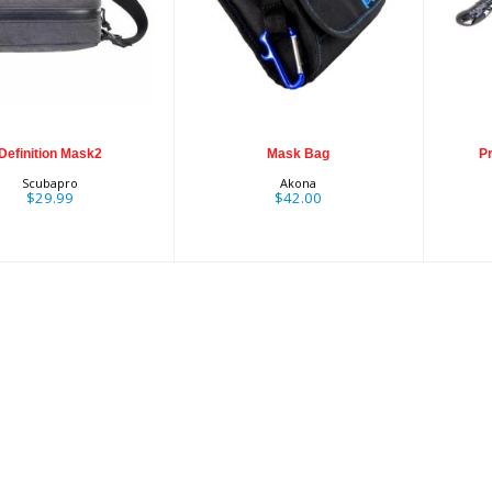
inition Mask2
$42.00
P
$29.99
Definition Mask2
Mask Bag
P
Scubapro
Akona
$29.99
$42.00