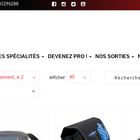
45296288
ES SPÉCIALITÉS
DEVENEZ PRO !
NOS SORTIES
uement, A-Z
Afficher :
40
Mask Bag