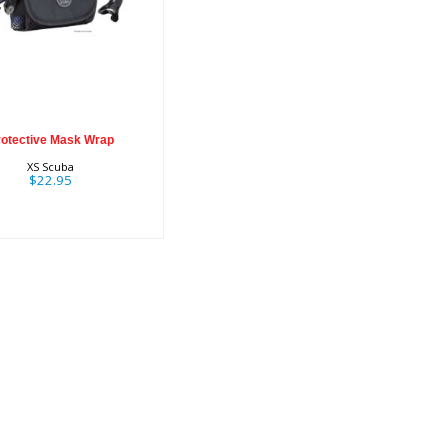
rotective Mask
Wrap
$22.95
rotective Mask Wrap
XS Scuba
$22.95