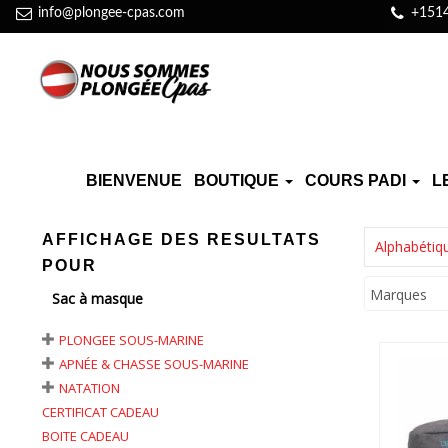
info@plongee-cpas.com
+151
BIENVENUE
BOUTIQUE
COURS PADI
L
AFFICHAGE DES RESULTATS
Alphabétiq
POUR
Marques
Sac à masque
PLONGEE SOUS-MARINE
APNÉE & CHASSE SOUS-MARINE
NATATION
CERTIFICAT CADEAU
BOITE CADEAU