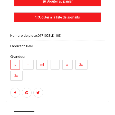
Ajouter au panier
Ajouter a la liste de souhaits
Numero de piece:
017102BLK-10S
Fabricant:
BARE
Grandeur:
s
m
ml
l
xl
2xl
3xl