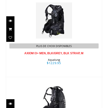
AXIOM I3+ MEN, BLK/GREY, BLK
PLUS DE CHOIX DISPONIBLES
STRAP, M
AXIOM I3+ MEN, BLK/GREY, BLK STRAP, M
$1229.95
Aqualung
$1229.95