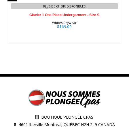
Glacier 1 One Piece Undergarment -
PLUS DE CHOIX DISPONIBLES
Size S
Glacier 1 One Piece Undergarment - Size S
$169.00
Whites Drywear
$169.00
BOUTIQUE PLONGÉE CPAS
4601 Iberville Montreal, QUÉBEC H2H 2L9 CANADA