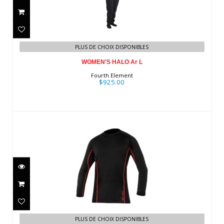
WOMEN'S HALO Ar L
$925.00
PLUS DE CHOIX DISPONIBLES
WOMEN'S HALO Ar L
Fourth Element
$925.00
Ultrawarmth Base Layer Top, Mens,
PLUS DE CHOIX DISPONIBLES