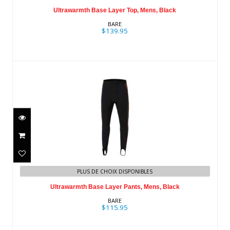
Black
Ultrawarmth Base Layer Top, Mens, Black
$139.95
BARE
$139.95
Ultrawarmth Base Layer Pants, Mens,
PLUS DE CHOIX DISPONIBLES
Black
Ultrawarmth Base Layer Pants, Mens, Black
$115.95
BARE
$115.95