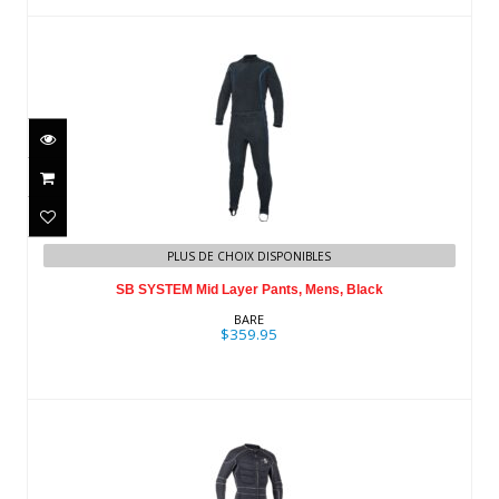
SB SYSTEM Mid Layer Pants, Mens,
PLUS DE CHOIX DISPONIBLES
Black
SB SYSTEM Mid Layer Pants, Mens, Black
$359.95
BARE
$359.95