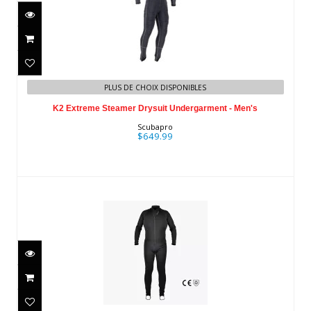
K2 Extreme Steamer Drysuit
PLUS DE CHOIX DISPONIBLES
Undergarment - Men's
K2 Extreme Steamer Drysuit Undergarment - Men's
$649.99
Scubapro
$649.99