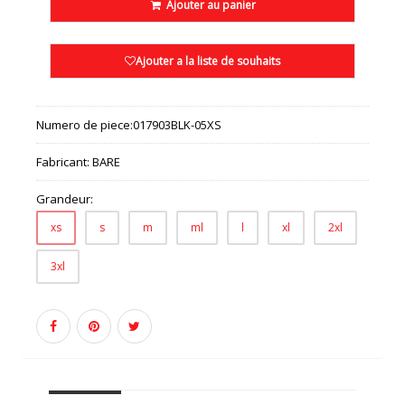
Ajouter au panier
Ajouter a la liste de souhaits
Numero de piece:
017903BLK-05XS
Fabricant:
BARE
Grandeur:
xs
s
m
ml
l
xl
2xl
3xl