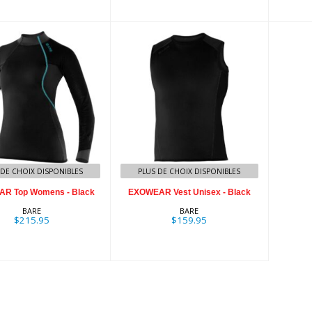
XOWEAR Top
EXOWEAR Vest
mens - Black
Unisex - Black
$215.95
$159.95
 DE CHOIX DISPONIBLES
PLUS DE CHOIX DISPONIBLES
R Top Womens - Black
EXOWEAR Vest Unisex - Black
BARE
BARE
$215.95
$159.95