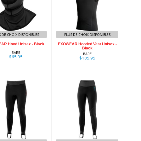
XOWEAR Hood
EXOWEAR Hooded
nisex - Black
Vest Unisex - Black
$65.95
$185.95
S DE CHOIX DISPONIBLES
PLUS DE CHOIX DISPONIBLES
AR Hood Unisex - Black
EXOWEAR Hooded Vest Unisex -
Black
BARE
BARE
$65.95
$185.95
OWEAR Pants
EXOWEAR Pants
Mens - Black
Womens - Black
$215.95
$215.95