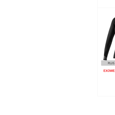
E
Wo
PLUS
EXOWEA