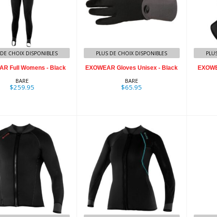
XOWEAR Full
EXOWEAR Gloves
E
mens - Black
Unisex - Black
U
$259.95
$65.95
 DE CHOIX DISPONIBLES
PLUS DE CHOIX DISPONIBLES
PLU
R Full Womens - Black
EXOWEAR Gloves Unisex - Black
EXOWE
BARE
BARE
$259.95
$65.95
OWEAR Jacket
EXOWEAR Jacket
EX
ens - Black
Womens - Black
$235.95
$235.95